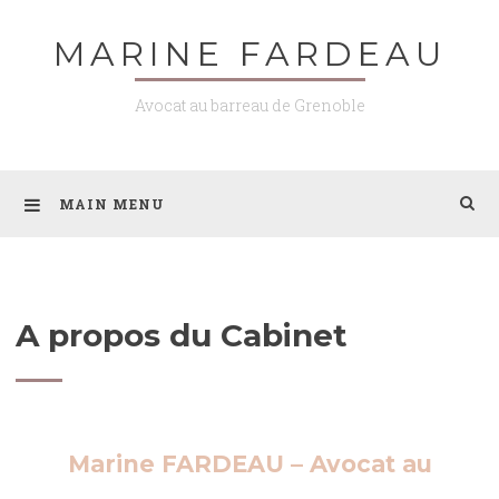
Skip
MARINE FARDEAU
to
content
Avocat au barreau de Grenoble
MAIN MENU
A propos du Cabinet
Marine FARDEAU – Avocat au