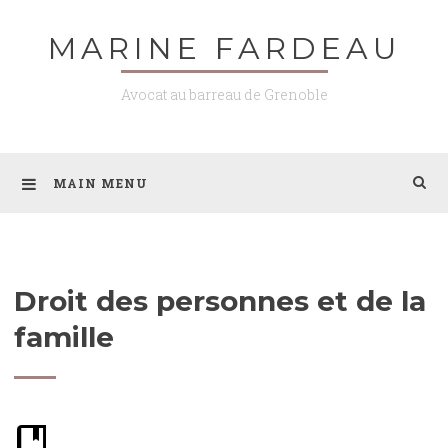
Skip
MARINE FARDEAU
to
content
Avocat au barreau de Grenoble
MAIN MENU
Droit des personnes et de la
famille